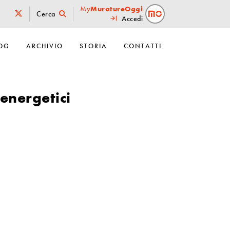
My
MuratureOggi
Cerca
Accedi
OG
ARCHIVIO
STORIA
CONTATTI
 energetici