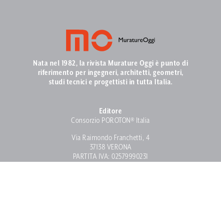
Nata nel 1982, la rivista Murature Oggi è punto di
riferimento per ingegneri, architetti, geometri,
studi tecnici e progettisti in tutta Italia.
Editore
Consorzio POROTON® Italia
Via Raimondo Franchetti, 4
37138 VERONA
PARTITA IVA: 02579990231
Contatti
info@muratureoggi.com
Tel. 045 57 26 97