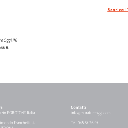
Scarica l
e Oggi 116
lli B.
re
Contatti
rzio POROTON® Italia
info@muratureoggi.com
imondo Franchetti, 4
Tel. 045 57 26 97