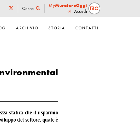
My
MuratureOggi
Cerca
Accedi
OG
ARCHIVIO
STORIA
CONTATTI
environmental
zza statica che il risparmio
sviluppo del settore, quale è