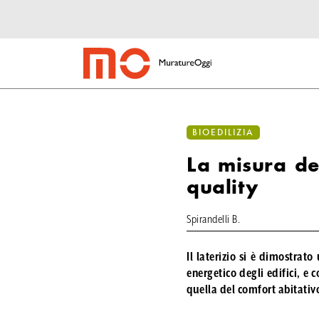
BIOEDILIZIA
La misura de
quality
Spirandelli B.
Il
laterizio
si è dimostrato u
energetico degli edifici, e 
quella del
comfort abitativ