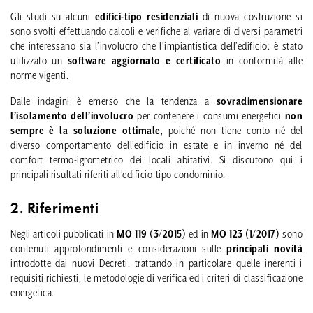
Gli studi su alcuni
edifici-tipo residenziali
di nuova costruzione si
sono svolti effettuando calcoli e verifiche al variare di diversi parametri
che interessano sia l’involucro che l’impiantistica dell’edificio: è stato
utilizzato un
software aggiornato e certificato
in conformità alle
norme vigenti.
Dalle indagini è emerso che la tendenza a
sovradimensionare
l’isolamento dell’involucro
per contenere i consumi energetici
non
sempre è la soluzione ottimale
, poiché non tiene conto né del
diverso comportamento dell’edificio in estate e in inverno né del
comfort termo-igrometrico dei locali abitativi. Si discutono qui i
principali risultati riferiti all’edificio-tipo condominio.
2. Riferimenti
Negli articoli pubblicati in
MO 119 (3/2015)
ed in
MO 123 (1/2017)
sono
contenuti approfondimenti e considerazioni sulle
principali novità
introdotte dai nuovi Decreti, trattando in particolare quelle inerenti i
requisiti richiesti, le metodologie di verifica ed i criteri di classificazione
energetica.