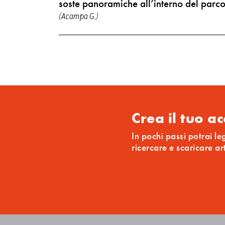
soste panoramiche all’interno del parc
(Acampa G.)
Crea il tuo a
In pochi passi potrai le
ricercare e scaricare ar