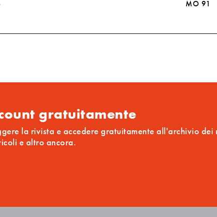
o
MO 91
ccount gratuitamente
ggere la rivista e accedere gratuitamente all'archivio dei
ticoli e altro ancora.