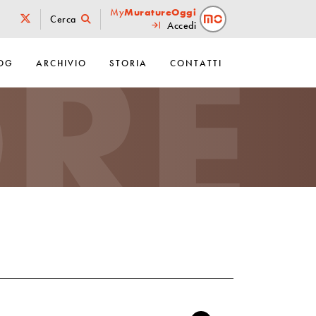
RE
My
MuratureOggi
Cerca
Accedi
OG
ARCHIVIO
STORIA
CONTATTI