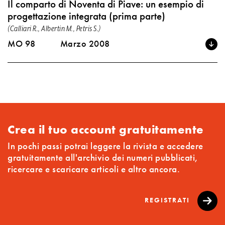
Il comparto di Noventa di Piave: un esempio di
progettazione integrata (prima parte)
(Calliari R., Albertin M., Petris S.)
MO 98
Marzo 2008
Crea il tuo account gratuitamente
In pochi passi potrai leggere la rivista e accedere
gratuitamente all'archivio dei numeri pubblicati,
ricercare e scaricare articoli e altro ancora.
REGISTRATI