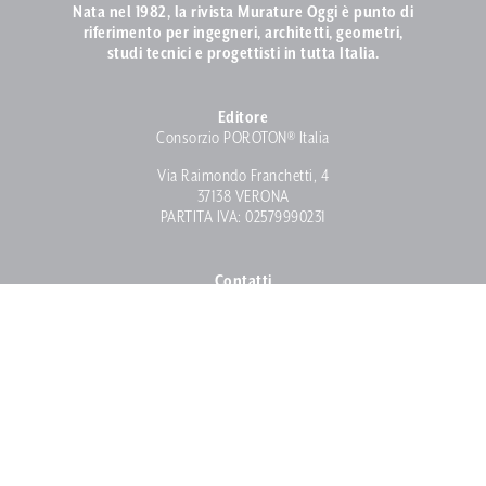
Nata nel 1982, la rivista Murature Oggi è punto di
riferimento per ingegneri, architetti, geometri,
studi tecnici e progettisti in tutta Italia.
Editore
Consorzio POROTON® Italia
Via Raimondo Franchetti, 4
37138 VERONA
PARTITA IVA: 02579990231
Contatti
info@muratureoggi.com
Tel. 045 57 26 97
Copyright © 2020-2026 - Tutti i diritti riservati -
Privacy Policy
-
Cookie
Policy
-
Preferenze Cookie
-
Termini e condizioni