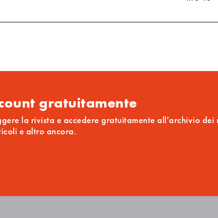
ccount gratuitamente
ggere la rivista e accedere gratuitamente all'archivio dei
ticoli e altro ancora.