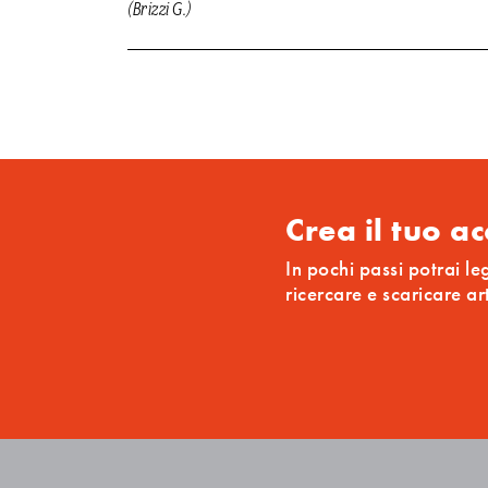
(Brizzi G.)
Crea il tuo a
In pochi passi potrai le
ricercare e scaricare ar