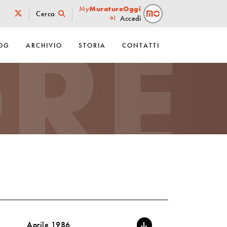
RE
My
MuratureOggi
Cerca
Accedi
OG
ARCHIVIO
STORIA
CONTATTI
Aprile 1986