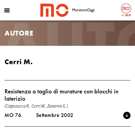
AUT
My
MO
AUTORE
Cerri M.
Resistenza a taglio di murature con blocchi in
laterizio
(Capozucca R., Cerri M., Zanarini G.)
MO 76
Settembre 2002