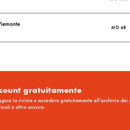
 Piemonte
MO 68
ccount gratuitamente
ggere la rivista e accedere gratuitamente all'archivio dei
ticoli e altro ancora.