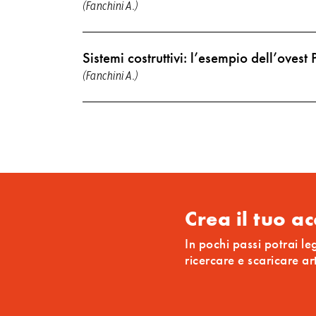
(Fanchini A.)
Sistemi costruttivi: l’esempio dell’ovest
(Fanchini A.)
Crea il tuo a
In pochi passi potrai le
ricercare e scaricare ar