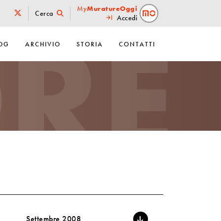
RE
My
MuratureOggi
Cerca
Accedi
OG
ARCHIVIO
STORIA
CONTATTI
Settembre 2008