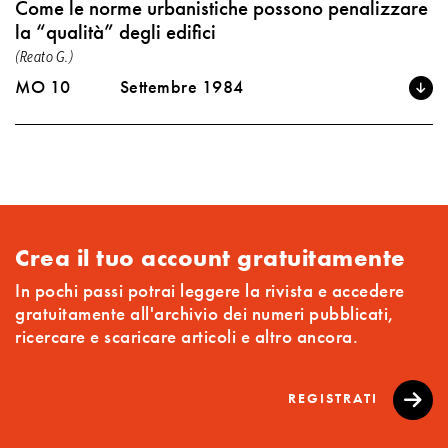
Come le norme urbanistiche possono penalizzare
la “qualità” degli edifici
(Reato G.)
MO 10
Settembre 1984
Crea il tuo account gratuitamente
In pochi passi potrai leggere la rivista e accedere
gratuitamente all'archivio dei numeri pubblicati,
ricercare e scaricare articoli e altro ancora.
REGISTRATI