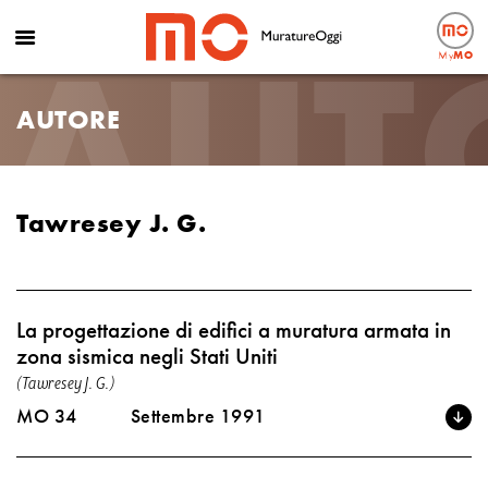
AUT
My
MO
AUTORE
Tawresey J. G.
La progettazione di edifici a muratura armata in
zona sismica negli Stati Uniti
(Tawresey J. G.)
MO 34
Settembre 1991