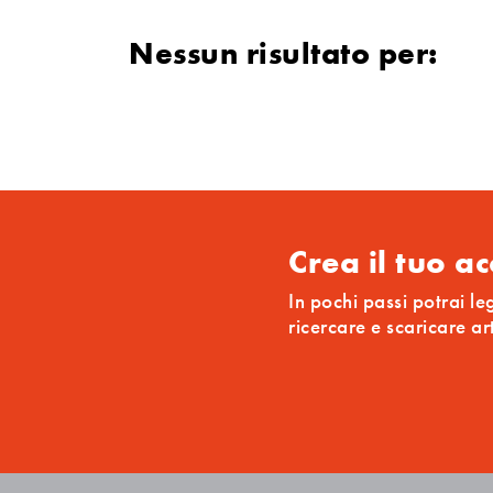
Nessun risultato per:
Crea il tuo a
In pochi passi potrai le
ricercare e scaricare ar