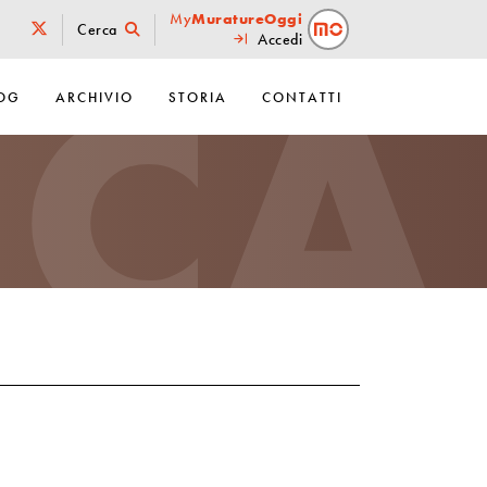
ICA
My
MuratureOggi
Cerca
Accedi
OG
ARCHIVIO
STORIA
CONTATTI