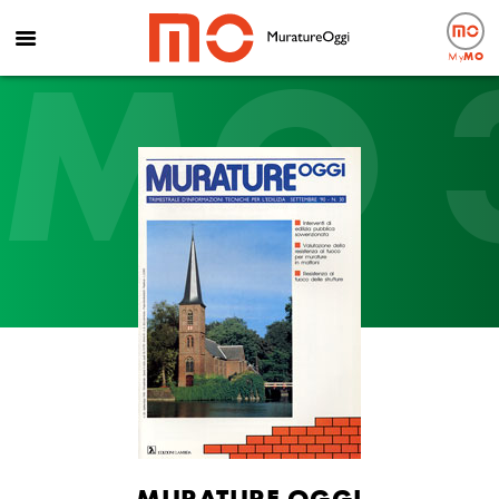
MO 
My
MO
MURATURE OGGI