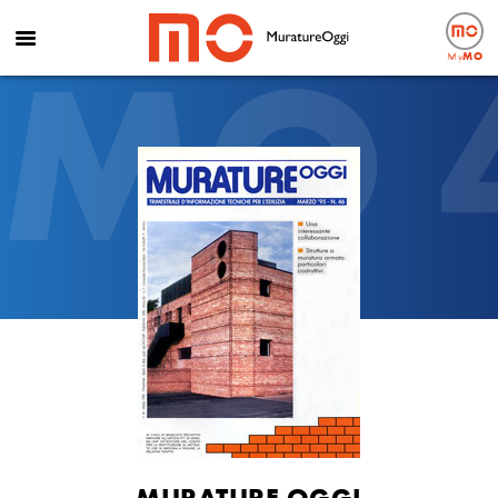
MO 
My
MO
MURATURE OGGI