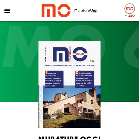
MO 
My
MO
MURATURE OGGI