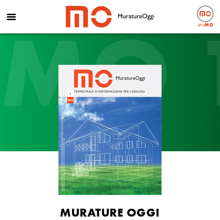
MO 
My
MO
MURATURE OGGI