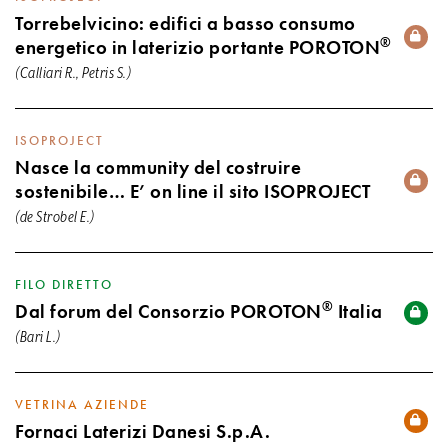
Torrebelvicino: edifici a basso consumo
®
energetico in laterizio portante POROTON
(Calliari R., Petris S.)
ISOPROJECT
Nasce la community del costruire
sostenibile… E’ on line il sito ISOPROJECT
(de Strobel E.)
FILO DIRETTO
®
Dal forum del Consorzio POROTON
Italia
(Bari L.)
VETRINA AZIENDE
Fornaci Laterizi Danesi S.p.A.