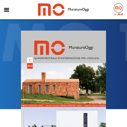
MO 
My
MO