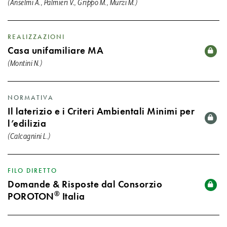
(Anselmi A., Palmieri V., Grippo M., Murzi M.)
REALIZZAZIONI
Casa unifamiliare MA
(Montini N.)
NORMATIVA
Il laterizio e i Criteri Ambientali Minimi per
l’edilizia
(Calcagnini L.)
FILO DIRETTO
Domande & Risposte dal Consorzio
®
POROTON
Italia