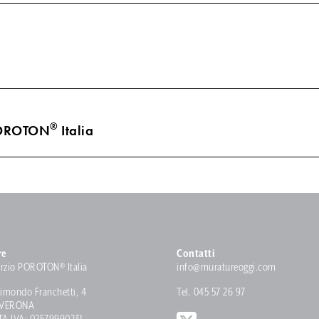
®
POROTON
Italia
re
Contatti
rzio POROTON® Italia
info@muratureoggi.com
imondo Franchetti, 4
Tel. 045 57 26 97
 VERONA