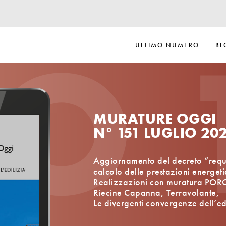
O 
ULTIMO NUMERO
BL
MURATURE OGGI
N° 151 LUGLIO 20
Aggiornamento del decreto “requisi
calcolo delle prestazioni energetic
Realizzazioni con muratura PO
Riecine Capanna, Terravolante,
Le divergenti convergenze dell’edi