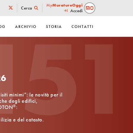
My
MuratureOggi
Cerca
Accedi
151
OG
ARCHIVIO
STORIA
CONTATTI
26
ti minimi”: le novità per il
he degli edifici,
®
ROTON
:
lizia e del catasto.