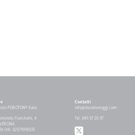
re
Contatti
rzio POROTON® Italia
info@muratureoggi.com
imondo Franchetti, 4
Tel. 045 57 26 97
 VERONA
TA IVA: 02579990231