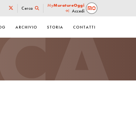
ICA
My
MuratureOggi
Cerca
Accedi
OG
ARCHIVIO
STORIA
CONTATTI