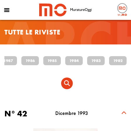
ARC
My
MO
TUTTE LE RIVISTE
1987
1986
1985
1984
1983
1982
N° 42
Dicembre 1993