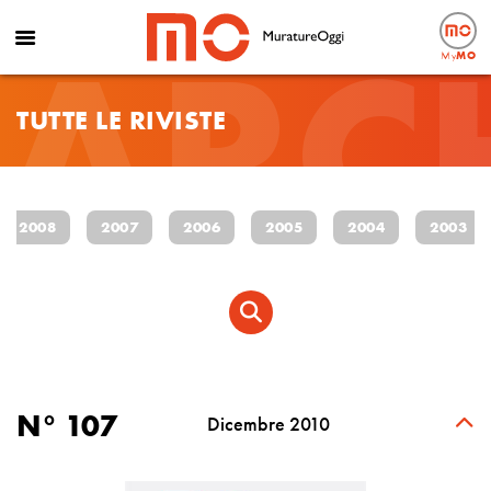
ARC
My
MO
TUTTE LE RIVISTE
2008
2007
2006
2005
2004
2003
N° 107
Dicembre 2010