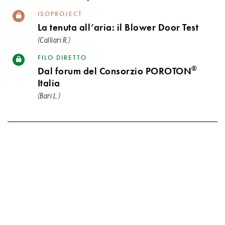
ISOPROJECT
La tenuta all’aria: il Blower Door Test
(Calliari R.)
FILO DIRETTO
®
Dal forum del Consorzio POROTON
Italia
(Bari L.)