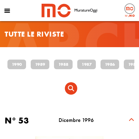
ARC
My
MO
TUTTE LE RIVISTE
1990
1989
1988
1987
1986
1985
N° 53
Dicembre 1996